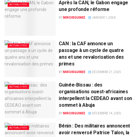
Après la CAN, le Gabon engage
ACTUALITÉS
une profonde réforme
BY
MIROIRGUINEE
JANVIER 1, 2026
CAN : la CAF annonce un
ACTUALITÉS
passage à un cycle de quatre
ans et une revalorisation des
primes
BY
MIROIRGUINEE
DÉCEMBRE 21, 2025
Guinée-Bissau : des
ACTUALITÉS
organisations ouest-africaines
interpellent la CEDEAO avant son
sommet à Abuja
BY
MIROIRGUINEE
DÉCEMBRE 14, 2025
Bénin : Des militaires annoncent
ACTUALITÉS
avoir renversé Patrice Talon, la