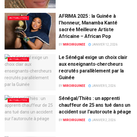
AFRIMA 2025 : la Guinée à
ACTUALITÉS
l’honneur, Manamba Kanté
sacrée Meilleure Artiste
Africaine – African Pop
BY
MIROIRGUINEE
JANVIER 12, 2026
Le Sénégal exige un choix clair
ACTUALITÉS
aux enseignants-chercheurs
recrutés parallèlement par la
Guinée
BY
MIROIRGUINEE
JANVIER 5, 2026
Sénégal/Thiès : un apprenti
ACTUALITÉS
chauffeur de 25 ans tué dans un
accident sur l’autoroute à péage
BY
MIROIRGUINEE
JANVIER 2, 2026