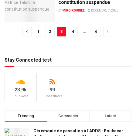
constitution suspendue
BY
MIROIRGUINEE
DÉCEMBRE 7, 2025
1
2
3
4
…
6
Stay Connected test
23.9k
99
Followers
Subscribers
Trending
Comments
Latest
Cérémonie de passation à l’ADDS : Boubacar