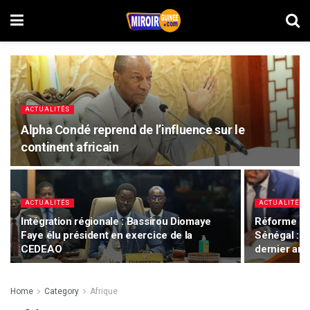
ACTUALITÉS
Alpha Condé reprend de l’influence sur le
continent africain
ACTUALITÉS
ACTUALITÉS
Intégration régionale : Bassirou Diomaye
Réforme de 
Faye élu président en exercice de la
Sénégal : l
CEDEAO
dernier arbi
Home
Category
Afrique