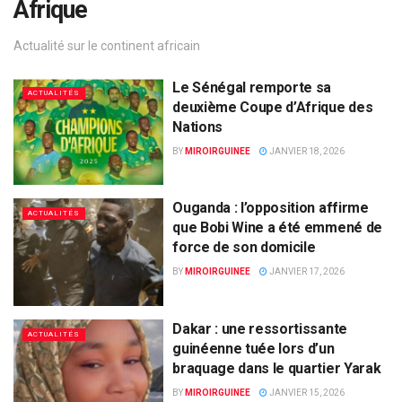
Afrique
Actualité sur le continent africain
Le Sénégal remporte sa
ACTUALITÉS
deuxième Coupe d’Afrique des
Nations
BY
MIROIRGUINEE
JANVIER 18, 2026
Ouganda : l’opposition affirme
ACTUALITÉS
que Bobi Wine a été emmené de
force de son domicile
BY
MIROIRGUINEE
JANVIER 17, 2026
Dakar : une ressortissante
ACTUALITÉS
guinéenne tuée lors d’un
braquage dans le quartier Yarak
BY
MIROIRGUINEE
JANVIER 15, 2026