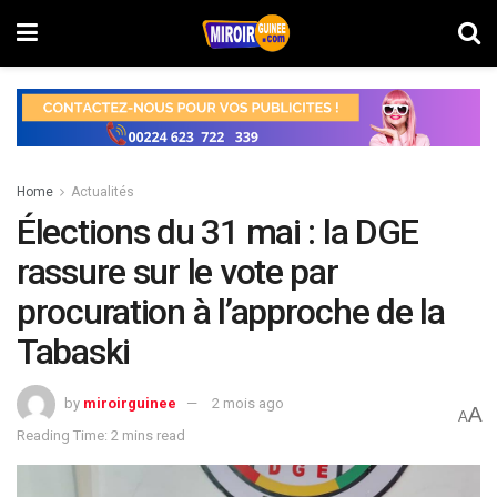
Home
Actualités
Élections du 31 mai : la DGE
rassure sur le vote par
procuration à l’approche de la
Tabaski
by
miroirguinee
2 mois ago
A
A
Reading Time: 2 mins read