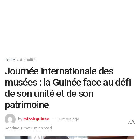
Home
Actualités
Journée internationale des
musées : la Guinée face au défi
de son unité et de son
patrimoine
by
miroirguinee
3 mois ago
A
A
Reading Time: 2 mins read