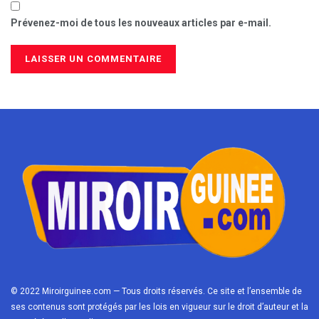
Prévenez-moi de tous les nouveaux articles par e-mail.
© 2022 Miroirguinee.com — Tous droits réservés. Ce site et l’ensemble de
ses contenus sont protégés par les lois en vigueur sur le droit d’auteur et la