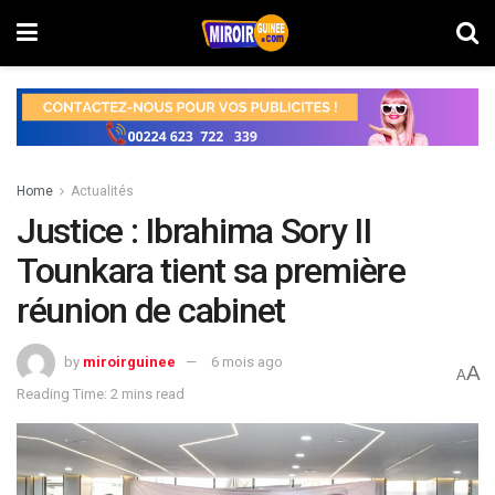
Home
Actualités
Justice : Ibrahima Sory II
Tounkara tient sa première
réunion de cabinet
by
miroirguinee
6 mois ago
A
A
Reading Time: 2 mins read