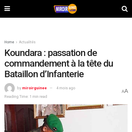
Home
Actualités
Koundara : passation de
commandement à la tête du
Bataillon d’Infanterie
by
miroirguinee
4 mois ago
A
A
Reading Time: 1 min read