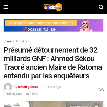
Home
Actualités
Présumé détournement de 32
milliards GNF : Ahmed Sékou
Traoré ancien Maire de Ratoma
entendu par les enquêteurs
by
miroirguinee
3 mois ago
A
A
Reading Time: 1 min read