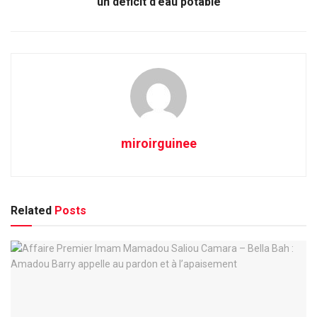
un déficit d’eau potable
miroirguinee
Related
Posts