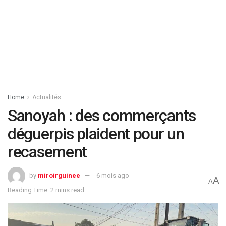
Home
Actualités
Sanoyah : des commerçants
déguerpis plaident pour un
recasement
by
miroirguinee
6 mois ago
A
A
Reading Time: 2 mins read