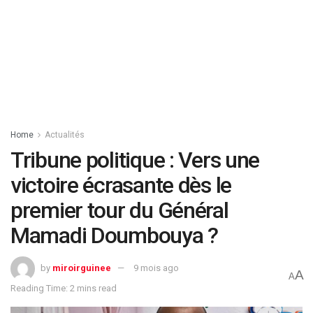
Home
Actualités
Tribune politique : Vers une
victoire écrasante dès le
premier tour du Général
Mamadi Doumbouya ?
by
miroirguinee
9 mois ago
A
A
Reading Time: 2 mins read