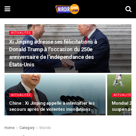
ACTUALITÉS
Xi Jinping adresse ses félicitations à
Donald Trump à l’occasion du 250e
anniversaire de l’indépendance des
États-Unis
ACTUALITÉS
ACTUALITÉS
Chine : Xi Jinping appelle à intensifier les
Mondial 202
secours après de violentes inondations
suspension
Home
Category
Monde