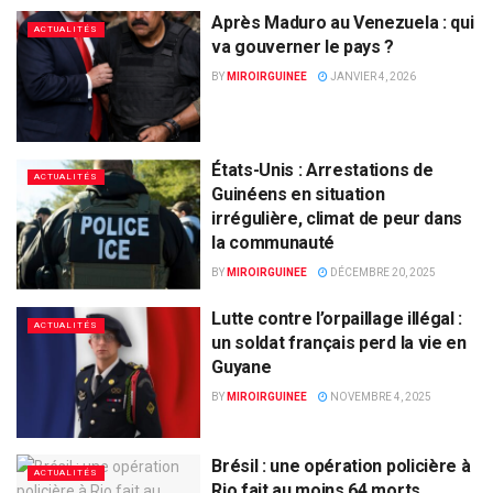
Après Maduro au Venezuela : qui
ACTUALITÉS
va gouverner le pays ?
BY
MIROIRGUINEE
JANVIER 4, 2026
États-Unis : Arrestations de
ACTUALITÉS
Guinéens en situation
irrégulière, climat de peur dans
la communauté
BY
MIROIRGUINEE
DÉCEMBRE 20, 2025
Lutte contre l’orpaillage illégal :
ACTUALITÉS
un soldat français perd la vie en
Guyane
BY
MIROIRGUINEE
NOVEMBRE 4, 2025
Brésil : une opération policière à
ACTUALITÉS
Rio fait au moins 64 morts