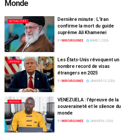
Monde
Dernière minute : L’Iran
ACTUALITÉS
confirme la mort du guide
suprême Ali Khamenei
BY
MIROIRGUINEE
MARS 1, 2026
Les États-Unis révoquent un
MONDE
nombre record de visas
étrangers en 2025
BY
MIROIRGUINEE
JANVIER 13, 2026
VENEZUELA : l’épreuve de la
MONDE
souveraineté et le silence du
monde
BY
MIROIRGUINEE
JANVIER 4, 2026