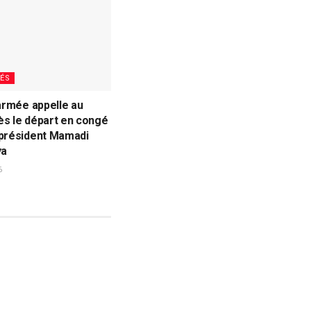
ÉS
’armée appelle au
ès le départ en congé
 président Mamadi
ya
6