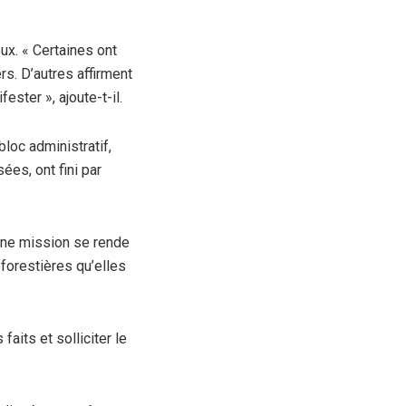
ux. « Certaines ont
s. D’autres affirment
ster », ajoute-t-il.
oc administratif,
ées, ont fini par
’une mission se rende
 forestières qu’elles
aits et solliciter le