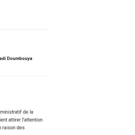
amadi Doumbouya
inistratif de la
t attirer l’attention
en raison des