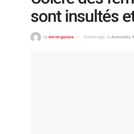
sont insultés 
by
miroirguinee
10 mois ago
in
Actualités
,