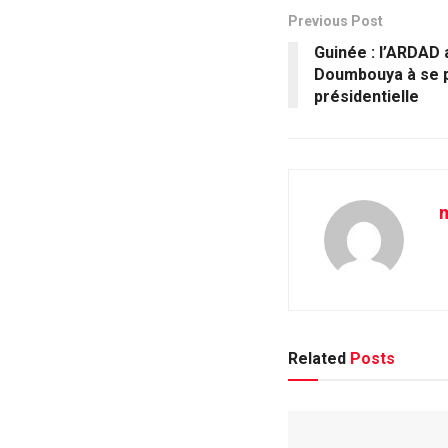
Previous Post
Guinée : l’ARDAD 
Doumbouya à se p
présidentielle
m
Related
Posts