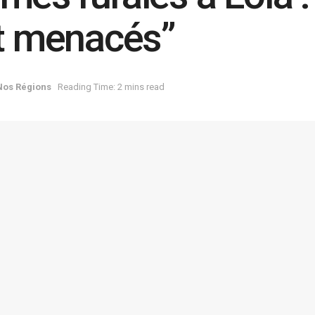
et menacés”
Nos Régions
Reading Time: 2 mins read