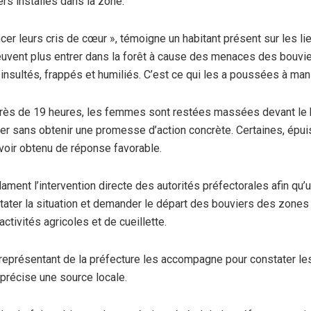
s installés dans la zone.
cer leurs cris de cœur », témoigne un habitant présent sur les lie
euvent plus entrer dans la forêt à cause des menaces des bouvier
insultés, frappés et humiliés. C’est ce qui les a poussées à manife
rès de 19 heures, les femmes sont restées massées devant le bl
er sans obtenir une promesse d’action concrète. Certaines, épuis
avoir obtenu de réponse favorable.
ament l’intervention directe des autorités préfectorales afin qu
stater la situation et demander le départ des bouviers des zones
ctivités agricoles et de cueillette.
 représentant de la préfecture les accompagne pour constater les f
 précise une source locale.