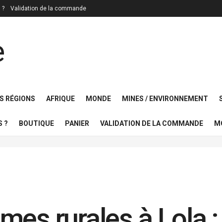
 ?
Validation de la commande
S RÉGIONS
AFRIQUE
MONDE
MINES / ENVIRONNEMENT
 ?
BOUTIQUE
PANIER
VALIDATION DE LA COMMANDE
M
mes rurales à Lola 