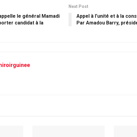
Next Post
appelle le général Mamadi
Appel à l’unité et à la con
orter candidat à la
Par Amadou Barry, présid
iroirguinee