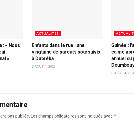
ACTUALITÉS
ACTUALIT
 : « Nous
Enfants dans la rue : une
Guinée : l
qui
vingtaine de parents poursuivis
calme apr
nal »
à Dubréka
annuel du
Doumbou
AOÛT 4, 2026
AOÛT 4, 202
mmentaire
*
era pas publiée.
Les champs obligatoires sont indiqués avec