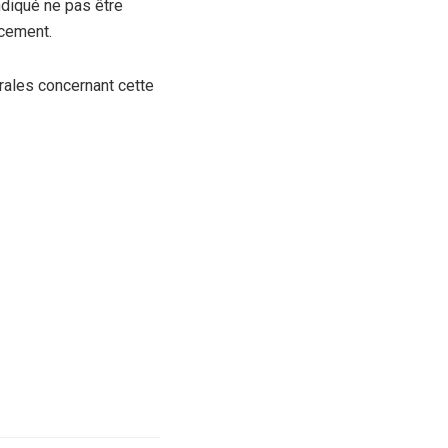
indiqué ne pas être
acement.
orales concernant cette