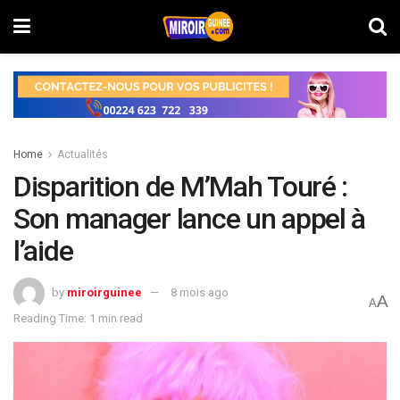
Home
Actualités
Disparition de M’Mah Touré :
Son manager lance un appel à
l’aide
by
miroirguinee
8 mois ago
A
A
Reading Time: 1 min read