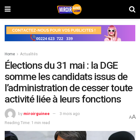
Home
Actualités
Élections du 31 mai : la DGE
somme les candidats issus de
l’administration de cesser toute
activité liée à leurs fonctions
by
miroirguinee
3 mois ago
A
A
Reading Time: 1 min read