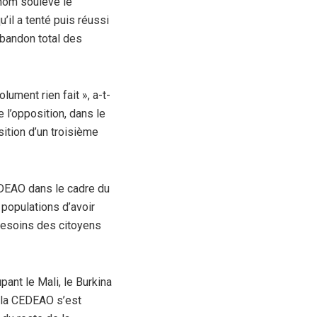
 nom soulève le
’il a tenté puis réussi
abandon total des
lument rien fait », a-t-
e l’opposition, dans le
sition d’un troisième
EDEAO dans le cadre du
populations d’avoir
 besoins des citoyens
ant le Mali, le Burkina
e la CEDEAO s’est