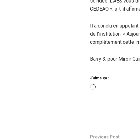
scindée. L’AES vous di
CEDEAO », a-t-il affirm
Il a conclu en appelant
de l’institution. « Aujo
complètement cette insti
Barry 3, pour Miroir Gu
J’aime ça :
Chargement…
Previous Post