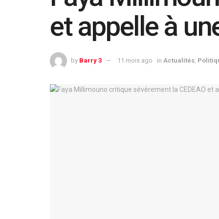
et appelle à une
by
Barry 3
11 mois ago
in
Actualités
,
Politi