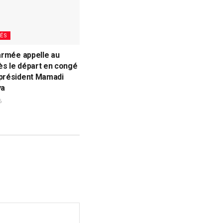
ÉS
’armée appelle au
ès le départ en congé
 président Mamadi
ya
6