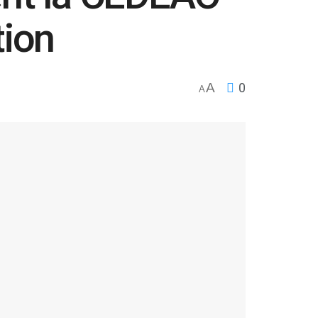
tion
A
0
A