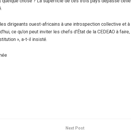
t quelque chose ? La superficie de ces trois pays dépasse celle
é.
 les dirigeants ouest-africains à une introspection collective et 
urd’hui, ce qu’on peut inviter les chefs d’État de la CEDEAO à faire
tution », a-t-il insisté.
inée
Next Post