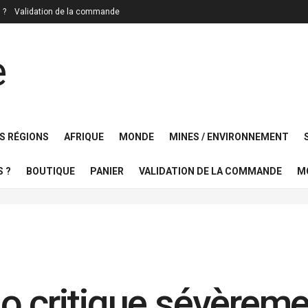
 ?
Validation de la commande
S RÉGIONS
AFRIQUE
MONDE
MINES / ENVIRONNEMENT
 ?
BOUTIQUE
PANIER
VALIDATION DE LA COMMANDE
M
o critique sévèrem