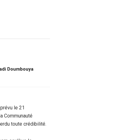
amadi Doumbouya
 prévu le 21
é la Communauté
rdu toute crédibilité.