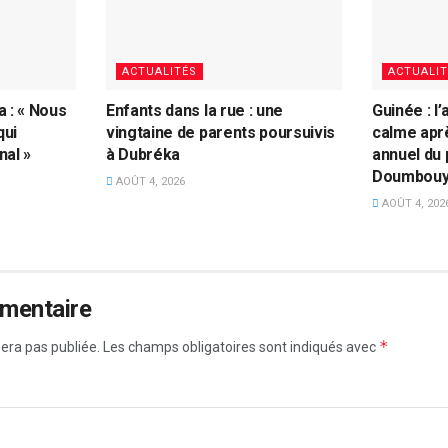
ACTUALITÉS
ACTUALIT
 : « Nous
Enfants dans la rue : une
Guinée : l
qui
vingtaine de parents poursuivis
calme apr
nal »
à Dubréka
annuel du
Doumbou
AOÛT 4, 2026
AOÛT 4, 202
mmentaire
*
era pas publiée.
Les champs obligatoires sont indiqués avec