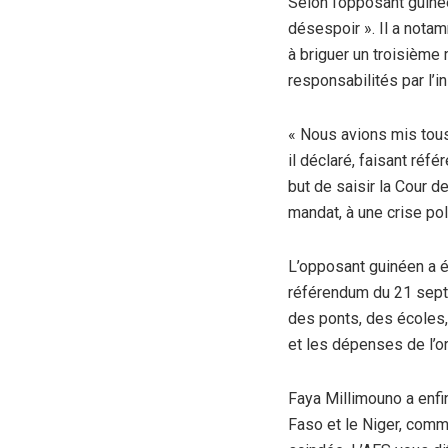
Selon l’opposant guiné
désespoir ». Il a notam
à briguer un troisième
responsabilités par l’i
« Nous avions mis tous 
il déclaré, faisant réf
but de saisir la Cour d
mandat, à une crise pol
L’opposant guinéen a é
référendum du 21 sept
des ponts, des écoles, 
et les dépenses de l’or
Faya Millimouno a enfin
Faso et le Niger, comm