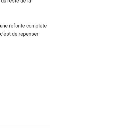
 du reste de la
à une refonte complète
, c’est de repenser