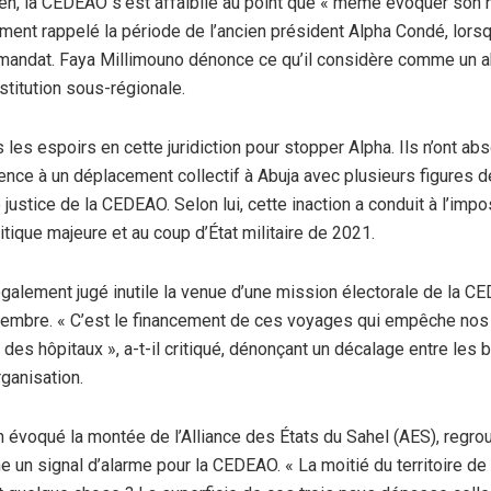
en, la CEDEAO s’est affaiblie au point que « même évoquer son
ment rappelé la période de l’ancien président Alpha Condé, lorsqu
 mandat. Faya Millimouno dénonce ce qu’il considère comme un 
nstitution sous-régionale.
les espoirs en cette juridiction pour stopper Alpha. Ils n’ont abso
érence à un déplacement collectif à Abuja avec plusieurs figures d
e justice de la CEDEAO. Selon lui, cette inaction a conduit à l’impo
itique majeure et au coup d’État militaire de 2021.
galement jugé inutile la venue d’une mission électorale de la C
embre. « C’est le financement de ces voyages qui empêche nos 
des hôpitaux », a-t-il critiqué, dénonçant un décalage entre les
ganisation.
 évoqué la montée de l’Alliance des États du Sahel (AES), regroup
e un signal d’alarme pour la CEDEAO. « La moitié du territoire d