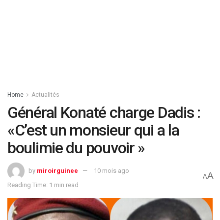
Home
Actualités
Général Konaté charge Dadis :
«C’est un monsieur qui a la
boulimie du pouvoir »
by
miroirguinee
10 mois ago
A
A
Reading Time: 1 min read