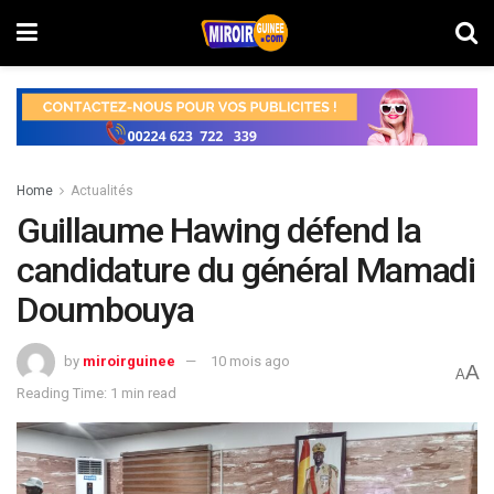
Home
Actualités
Guillaume Hawing défend la
candidature du général Mamadi
Doumbouya
by
miroirguinee
10 mois ago
A
A
Reading Time: 1 min read