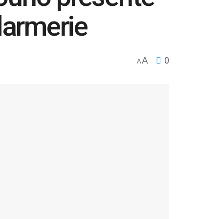
darmerie
A
0
A