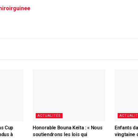
iroirguinee
ACTUALITÉS
ACTUALIT
ns Cup
Honorable Bouna Keïta : « Nous
Enfants da
ndus à
soutiendrons les lois qui
vingtaine 