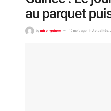
au parquet pui
by
miroirguinee
10 mois ago
in
Actualités
,