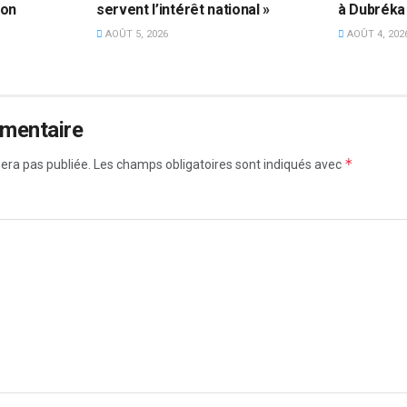
ion
servent l’intérêt national »
à Dubréka
AOÛT 5, 2026
AOÛT 4, 202
mmentaire
*
era pas publiée.
Les champs obligatoires sont indiqués avec