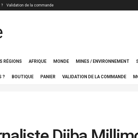
 ?
Validation de la commande
S RÉGIONS
AFRIQUE
MONDE
MINES / ENVIRONNEMENT
 ?
BOUTIQUE
PANIER
VALIDATION DE LA COMMANDE
M
rnaliste Djiba Milli