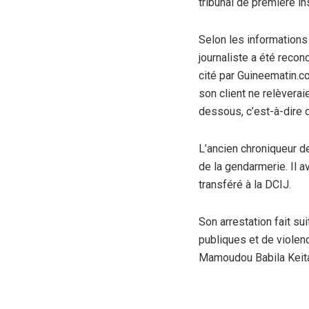
tribunal de première i
Selon les informations 
journaliste a été reco
cité par Guineematin.co
son client ne relèverai
dessous, c’est-à-dire d
L’ancien chroniqueur d
de la gendarmerie. Il a
transféré à la DCIJ.
Son arrestation fait su
publiques et de violenc
Mamoudou Babila Keit