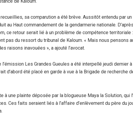
nstance de Kaloum.
recueillies, sa comparution a été brève. Aussitôt entendu par un 
nduit au Haut commandement de la gendarmerie nationale. D’après
m, ce retour serait lié à un problème de compétence territoriale :
ent pas du ressort du tribunal de Kaloum. « Mais nous pensons au
es raisons inavouées », a ajouté l’avocat.
e l’émission Les Grandes Gueules a été interpellé jeudi dernier 
vait d’abord été placé en garde à vue à la Brigade de recherche de
ite à une plainte déposée par la blogueuse Maya la Solution, qui l
es. Ces faits seraient liés à l’affaire d’enlèvement du père du jou
a.