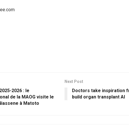
inee.com
Next Post
2025-2026 : le
Doctors take inspiration f
onal de la MAOG visite le
build organ transplant AI
Niassene à Matoto