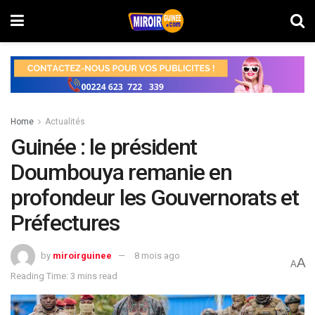
Home
Actualités
Guinée : le président
Doumbouya remanie en
profondeur les Gouvernorats et
Préfectures
by
miroirguinee
8 mois ago
A
A
Reading Time: 3 mins read