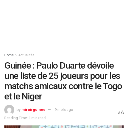
Home
Actualités
Guinée : Paulo Duarte dévoile
une liste de 25 joueurs pour les
matchs amicaux contre le Togo
et le Niger
by
miroirguinee
9 mois ago
A
A
Reading Time: 1 min read