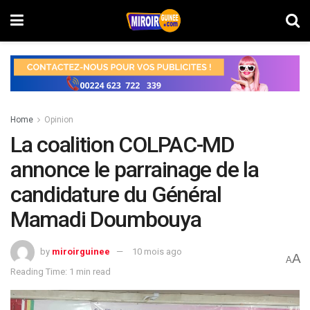
Home
Opinion
La coalition COLPAC-MD
annonce le parrainage de la
candidature du Général
Mamadi Doumbouya
by
miroirguinee
10 mois ago
A
A
Reading Time: 1 min read