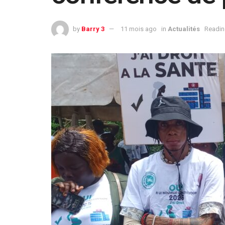
by
Barry 3
11 mois ago
in
Actualités
Readin