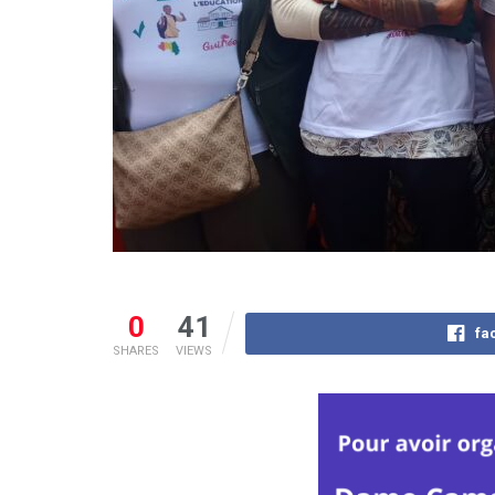
0
41
fa
SHARES
VIEWS