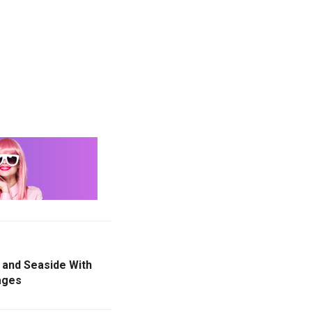
 and Seaside With
ages