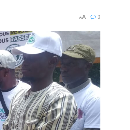
A
0
A