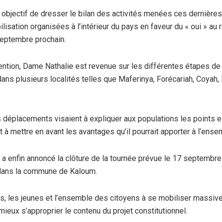
r objectif de dresser le bilan des activités menées ces derniè
lisation organisées à l’intérieur du pays en faveur du « oui » au
septembre prochain.
ention, Dame Nathalie est revenue sur les différentes étapes de 
ans plusieurs localités telles que Maferinya, Forécariah, Coyah,
s déplacements visaient à expliquer aux populations les points e
t à mettre en avant les avantages qu’il pourrait apporter à l’ens
a enfin annoncé la clôture de la tournée prévue le 17 septembre
 dans la commune de Kaloum.
es, les jeunes et l’ensemble des citoyens à se mobiliser massiv
mieux s’approprier le contenu du projet constitutionnel.