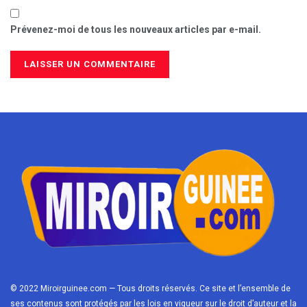
Prévenez-moi de tous les nouveaux articles par e-mail.
© 2022 Miroirguinee.com — Tous droits réservés. Ce site et l’ensemble de
ses contenus sont protégés par les lois en vigueur sur le droit d’auteur et la