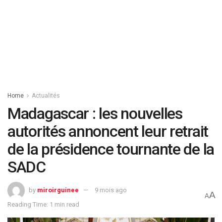
Home
Actualités
Madagascar : les nouvelles
autorités annoncent leur retrait
de la présidence tournante de la
SADC
by
miroirguinee
9 mois ago
A
A
Reading Time: 1 min read