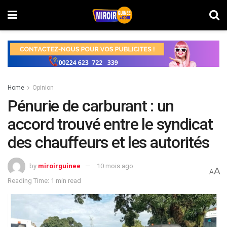
Home
Opinion
Pénurie de carburant : un
accord trouvé entre le syndicat
des chauffeurs et les autorités
by
miroirguinee
10 mois ago
A
A
Reading Time: 1 min read