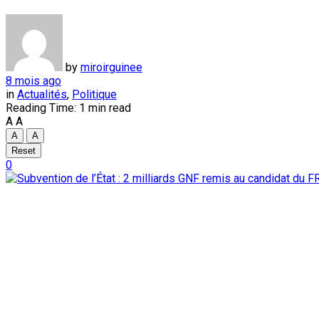
by
miroirguinee
8 mois ago
in
Actualités
,
Politique
Reading Time: 1 min read
A
A
A
A
Reset
0