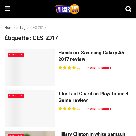
Home
Tag
CES 2017
Étiquette :
CES 2017
Hands on: Samsung Galaxy A5
OPINION
2017 review
BY
MIROIRGUINEE
The Last Guardian Playstation 4
OPINION
Game review
BY
MIROIRGUINEE
Hillary Clinton in white pantsuit