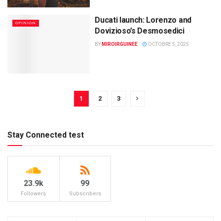
Ducati launch: Lorenzo and
OPINION
Dovizioso’s Desmosedici
BY
MIROIRGUINEE
OCTOBRE 5, 2025
1
2
3
Stay Connected test
23.9k
99
Followers
Subscribers