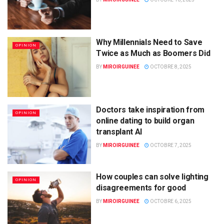
Why Millennials Need to Save
OPINION
Twice as Much as Boomers Did
BY
MIROIRGUINEE
OCTOBRE 8, 2025
Doctors take inspiration from
OPINION
online dating to build organ
transplant AI
BY
MIROIRGUINEE
OCTOBRE 7, 2025
How couples can solve lighting
OPINION
disagreements for good
BY
MIROIRGUINEE
OCTOBRE 6, 2025