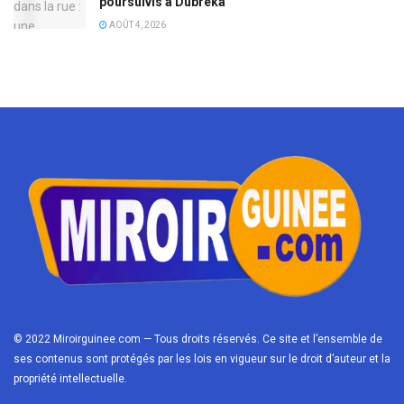
poursuivis à Dubréka
AOÛT 4, 2026
© 2022 Miroirguinee.com — Tous droits réservés. Ce site et l’ensemble de
ses contenus sont protégés par les lois en vigueur sur le droit d’auteur et la
propriété intellectuelle.