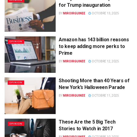
OPINION
for Trump inauguration
BY
MIROIRGUINEE
OCTOBRE 13, 2025
Amazon has 143 billion reasons
OPINION
to keep adding more perks to
Prime
BY
MIROIRGUINEE
OCTOBRE 12, 2025
Shooting More than 40 Years of
OPINION
New York’s Halloween Parade
BY
MIROIRGUINEE
OCTOBRE 11, 2025
These Are the 5 Big Tech
OPINION
Stories to Watch in 2017
BY
MIROIRGUINEE
OCTOBRE 10, 2025