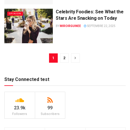
Celebrity Foodies: See What the
OPINION
Stars Are Snacking on Today
BY
MIROIRGUINEE
SEPTEMBRE 22, 2025
1
2
Stay Connected test
23.9k
99
Followers
Subscribers