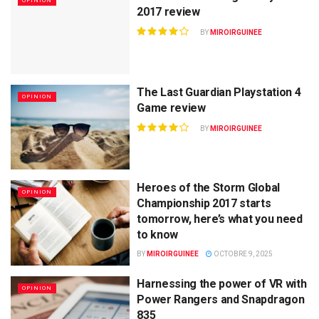
OPINION
2017 review
BY
MIROIRGUINEE
The Last Guardian Playstation 4
OPINION
Game review
BY
MIROIRGUINEE
Heroes of the Storm Global
OPINION
Championship 2017 starts
tomorrow, here’s what you need
to know
BY
MIROIRGUINEE
OCTOBRE 9, 2025
Harnessing the power of VR with
OPINION
Power Rangers and Snapdragon
835