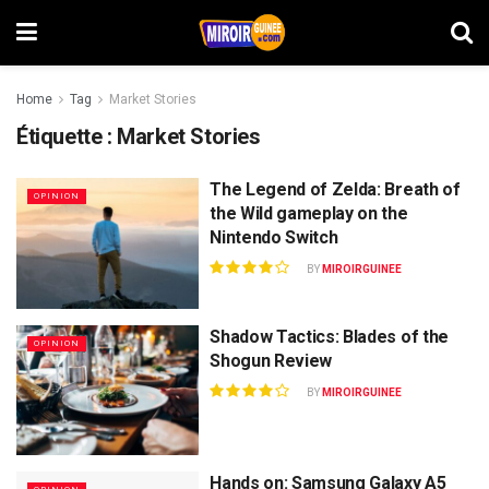
Home
Tag
Market Stories
Étiquette :
Market Stories
The Legend of Zelda: Breath of
OPINION
the Wild gameplay on the
Nintendo Switch
BY
MIROIRGUINEE
Shadow Tactics: Blades of the
OPINION
Shogun Review
BY
MIROIRGUINEE
Hands on: Samsung Galaxy A5