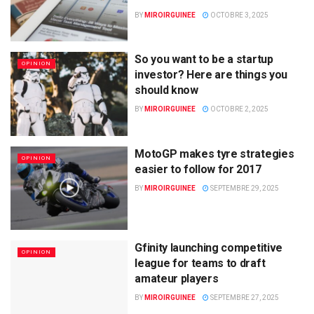
BY
MIROIRGUINEE
OCTOBRE 3, 2025
So you want to be a startup
OPINION
investor? Here are things you
should know
BY
MIROIRGUINEE
OCTOBRE 2, 2025
MotoGP makes tyre strategies
OPINION
easier to follow for 2017
BY
MIROIRGUINEE
SEPTEMBRE 29, 2025
Gfinity launching competitive
OPINION
league for teams to draft
amateur players
BY
MIROIRGUINEE
SEPTEMBRE 27, 2025