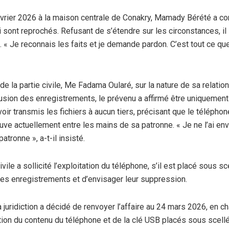
vrier 2026 à la maison centrale de Conakry, Mamady Bérété a comp
i sont reprochés. Refusant de s’étendre sur les circonstances, il s
 « Je reconnais les faits et je demande pardon. C’est tout ce que j’
 de la partie civile, Me Fadama Oularé, sur la nature de sa relatio
usion des enregistrements, le prévenu a affirmé être uniquement 
ir transmis les fichiers à aucun tiers, précisant que le téléphon
ouve actuellement entre les mains de sa patronne. « Je ne l’ai e
ronne », a-t-il insisté.
ivile a sollicité l’exploitation du téléphone, s’il est placé sous sce
es enregistrements et d’envisager leur suppression.
a juridiction a décidé de renvoyer l’affaire au 24 mars 2026, en c
ation du contenu du téléphone et de la clé USB placés sous scell