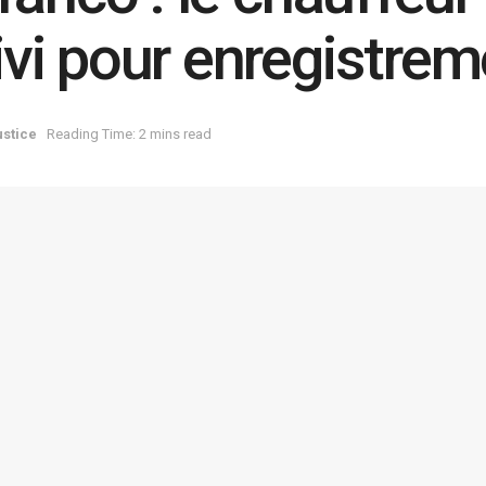
i pour enregistrem
ustice
Reading Time: 2 mins read