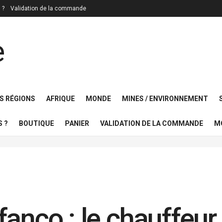
 ?
Validation de la commande
S RÉGIONS
AFRIQUE
MONDE
MINES / ENVIRONNEMENT
 ?
BOUTIQUE
PANIER
VALIDATION DE LA COMMANDE
M
fanco : le chauffeur