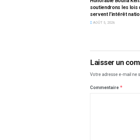
Honorable Bouna Keïta
soutiendrons les lois 
servent l’intérêt natio
AOÛT 5, 2026
Laisser un co
Votre adresse e-mail ne s
*
Commentaire