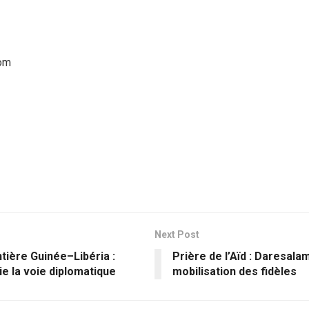
com
Next Post
ntière Guinée–Libéria :
Prière de l’Aïd : Daresala
ie la voie diplomatique
mobilisation des fidèles