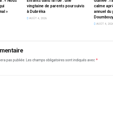
 : « Nous
Enfants dans la rue : une
Guinée : l
qui
vingtaine de parents poursuivis
calme apr
nal »
à Dubréka
annuel du
Doumbou
AOÛT 4, 2026
AOÛT 4, 202
mmentaire
*
era pas publiée.
Les champs obligatoires sont indiqués avec