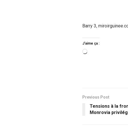
Barry 3, miroirguinee.
J’aime ça :
Chargement…
Previous Post
Tensions à la fro
Monrovia privilég