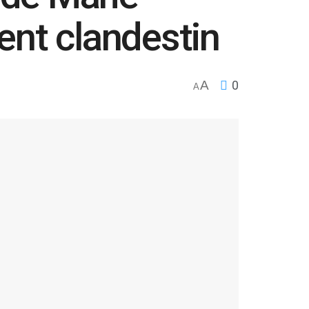
ent clandestin
A
0
A