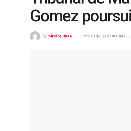
Gomez poursuiv
by
miroirguinee
5 mois ago
in
Actualités
,
J