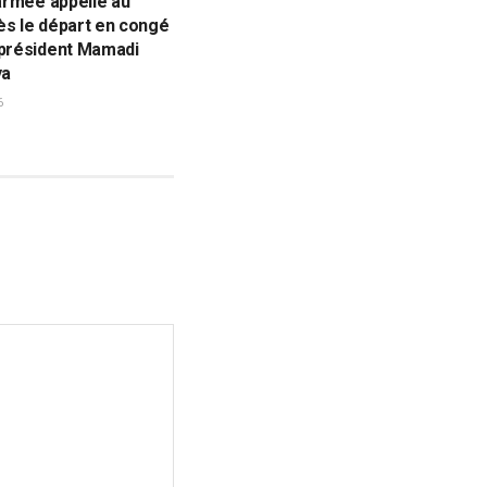
’armée appelle au
ès le départ en congé
 président Mamadi
ya
6