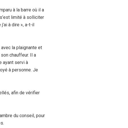
aru à la barre où il a
’est limité à solliciter
ai à dire », a-t-il
n avec la plaignante et
son chauffeur. Il a
e ayant servi à
nvoyé à personne. Je
llés, afin de vérifier
hambre du conseil, pour
és.