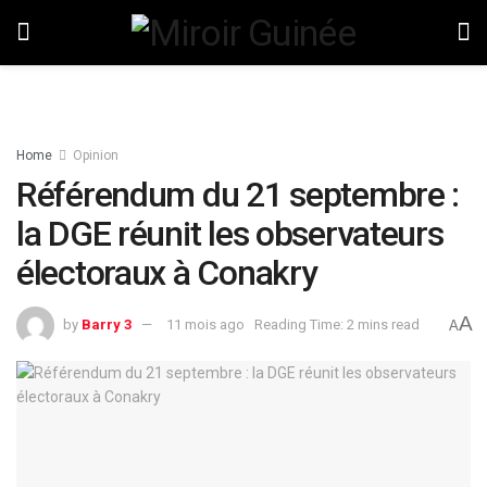
Home
Opinion
Référendum du 21 septembre :
la DGE réunit les observateurs
électoraux à Conakry
A
by
Barry 3
11 mois ago
Reading Time: 2 mins read
A