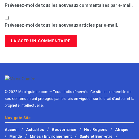
Prévenez-moi de tous les nouveaux commentaires par e-mail.
Prévenez-moi de tous les nouveaux articles par e-mail.
© 2022 Miroirguinee.com — Tous droits réservés. Ce site et l’ensemble de
ses contenus sont protégés par les lois en vigueur sur le droit d’auteur et la
propriété intellectuelle.
Navigate Site
Accueil
Actualités
Gouvernance
Nos Régions
Afrique
Monde
Mines / Environnement
Santé et Bien-être