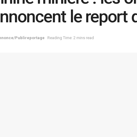
noncent le report d
nnonce/Publireportage
Reading Time: 2 mins read