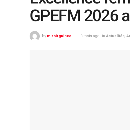
GPEFM 2026 an
by
miroirguinee
3 mois ago
in
Actualités
,
A