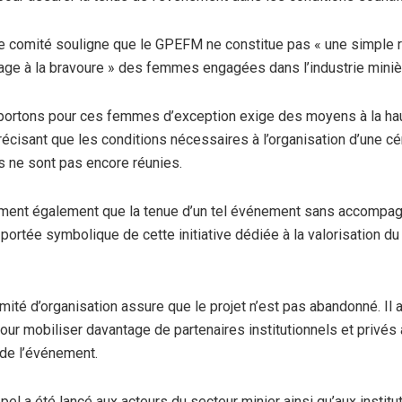
e comité souligne que le GPEFM ne constitue pas « une simple 
age à la bravoure » des femmes engagées dans l’industrie miniè
portons pour ces femmes d’exception exige des moyens à la haute
récisant que les conditions nécessaires à l’organisation d’une c
 ne sont pas encore réunies.
irment également que la tenue d’un tel événement sans accomp
a portée symbolique de cette initiative dédiée à la valorisation d
mité d’organisation assure que le projet n’est pas abandonné. Il 
pour mobiliser davantage de partenaires institutionnels et privés 
 de l’événement.
pel a été lancé aux acteurs du secteur minier ainsi qu’aux institut