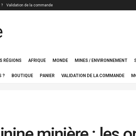
 ?
Validation de la commande
S RÉGIONS
AFRIQUE
MONDE
MINES / ENVIRONNEMENT
 ?
BOUTIQUE
PANIER
VALIDATION DE LA COMMANDE
M
nine minière : les 