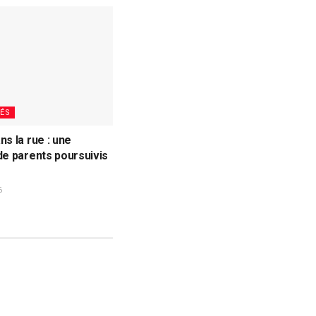
ÉS
ns la rue : une
de parents poursuivis
6