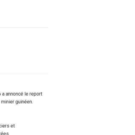
 a annoncé le report
 minier guinéen.
ciers et
tées.