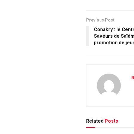
Previous Post
Conakry : le Cent
Saveurs de Saïdm
promotion de jeu
m
Related
Posts