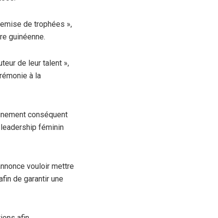
remise de trophées »,
re guinéenne.
ur de leur talent »,
érémonie à la
agnement conséquent
u leadership féminin
annonce vouloir mettre
afin de garantir une
ions afin