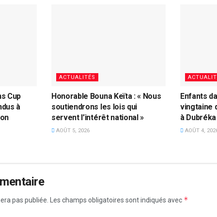
ACTUALITÉS
ACTUALIT
ns Cup
Honorable Bouna Keïta : « Nous
Enfants da
ndus à
soutiendrons les lois qui
vingtaine 
ion
servent l’intérêt national »
à Dubréka
AOÛT 5, 2026
AOÛT 4, 202
mmentaire
*
era pas publiée.
Les champs obligatoires sont indiqués avec