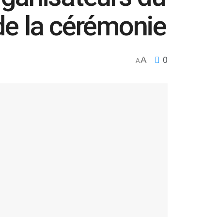
e la cérémonie
A
0
A