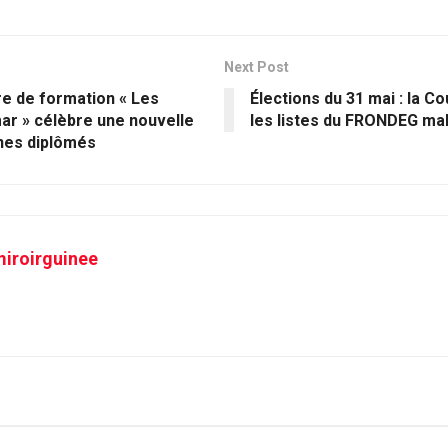
Next Post
re de formation « Les
Élections du 31 mai : la 
ar » célèbre une nouvelle
les listes du FRONDEG malg
nes diplômés
iroirguinee