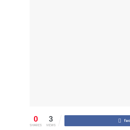
0
3
fa
SHARES
VIEWS